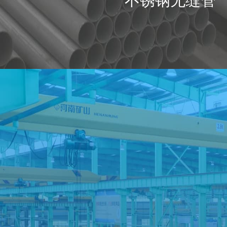
Industry
不锈钢无缝管
行业应用
化学工
化学工程除了包括传统化
制造等），现代化工还囊